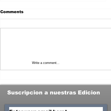
Comments
Write a comment...
HUGO ALDAY LANZA UN ÚLTIMO
GOLPE A EMPRESARIOS DE CANCÚN,
CANCELA CONCIERTO DE ÚLTIMO
MOMENTO.👇
Suscripcion a nuestras Edicion