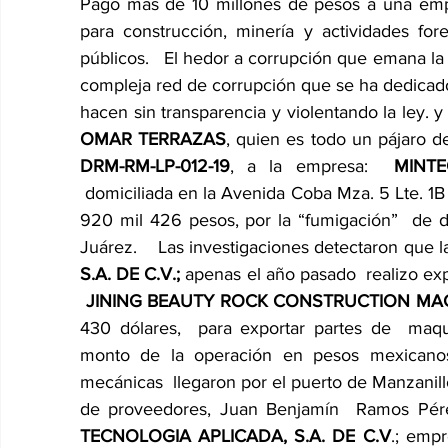
Pago más de 10 millones de pesos a una empre
para construcción, minería y actividades fores
públicos.
El hedor a corrupción que emana la i
compleja red de corrupción que se ha dedicado
hacen sin transparencia y violentando la ley.
OMAR TERRAZAS
, quien es todo un pájaro d
DRM-RM-LP-012-19
, a la empresa: 
MINTE
 domiciliada en la Avenida Coba Mza. 5 Lte. 1B
920 mil 426 pesos, por la “fumigación”  de di
Juárez. 
Las investigaciones detectaron que l
S.A. DE C.V.;
apenas el año pasado  realizo exp
JINING BEAUTY ROCK CONSTRUCTION MACH
430 dólares,  para exportar partes de  maqui
monto de la operación en pesos mexicanos
mecánicas  llegaron por el puerto de Manzanill
de proveedores, Juan Benjamín  Ramos Pér
TECNOLOGIA APLICADA, S.A. DE C.V
.; emp