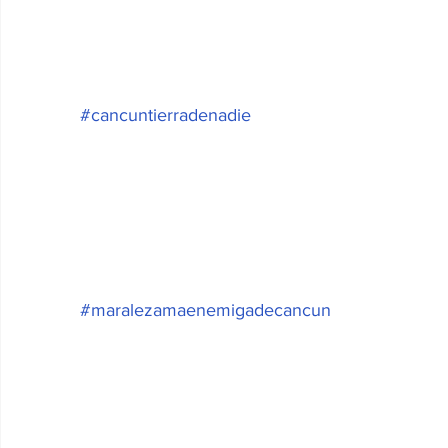
#cancuntierradenadie
#maralezamaenemigadecancun