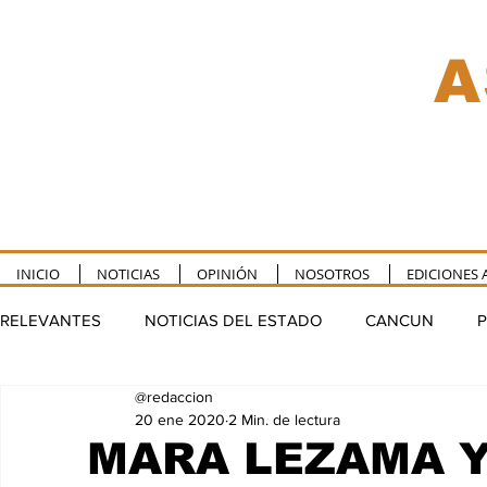
A
INICIO
NOTICIAS
OPINIÓN
NOSOTROS
EDICIONES 
RELEVANTES
NOTICIAS DEL ESTADO
CANCUN
P
@redaccion
TULUM
PUERTO MORELOS
FELIPE CARRILLO P
20 ene 2020
2 Min. de lectura
MARA LEZAMA Y