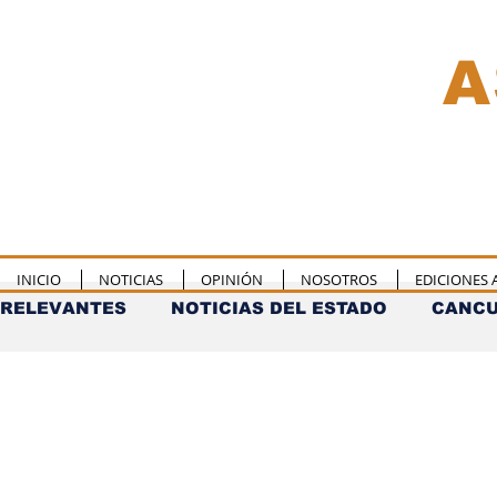
A
INICIO
NOTICIAS
OPINIÓN
NOSOTROS
EDICIONES 
RELEVANTES
NOTICIAS DEL ESTADO
CANC
COZUMEL
TULUM
PUERTO MORELOS
COLUMNAS
MERIDA
CHETUMAL