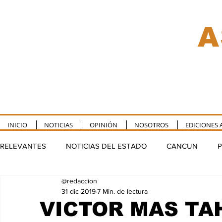
A
INICIO
NOTICIAS
OPINIÓN
NOSOTROS
EDICIONES 
RELEVANTES
NOTICIAS DEL ESTADO
CANCUN
P
@redaccion
TULUM
PUERTO MORELOS
FELIPE CARRILLO P
31 dic 2019
7 Min. de lectura
VICTOR MAS TA