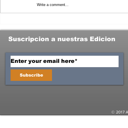
Write a comment...
EL ES IVAN ALFREDO DZUL CABAÑAS
NOVENO REGIDOR DE TULUM.
Suscripcion a nuestras Edicion
Subscribe
© 2017 