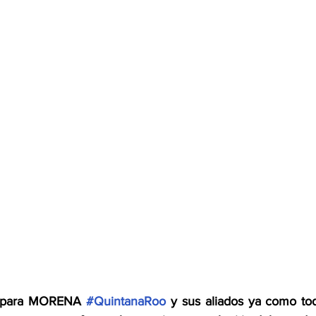
a para MORENA
#QuintanaRoo
y sus aliados ya como to