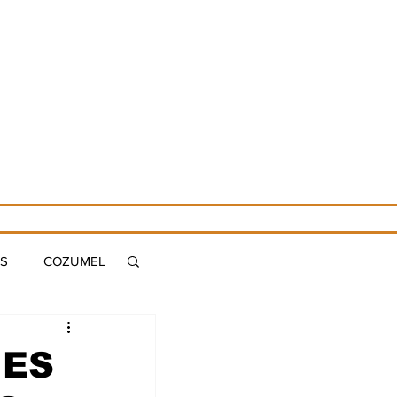
ES
COZUMEL
S
MERIDA
 ES