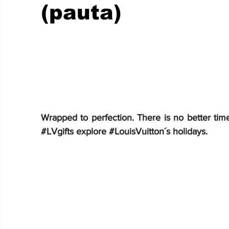
CHETUMAL
(pauta)
Wrapped to perfection. There is no better tim
#LVgifts
explore
#LouisVuitton
´s holidays.