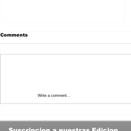
Comments
Write a comment...
MIENTE MARA LEZAMA A LOS
TAXISTAS DE CANCÚN Y A LOS
MORENISTAS DEL SINDICATO
“ANDRÉS QUINTANA ROO”
Suscripcion a nuestras Edicion