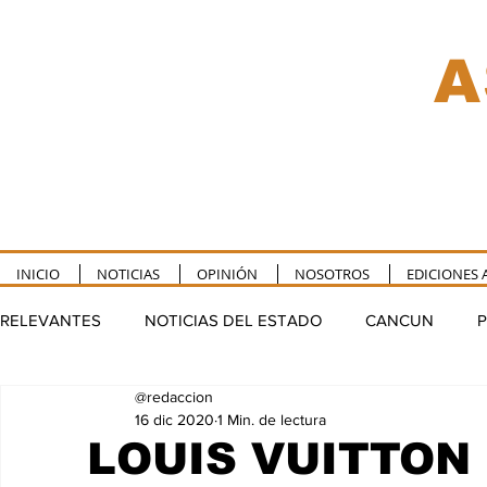
A
INICIO
NOTICIAS
OPINIÓN
NOSOTROS
EDICIONES 
RELEVANTES
NOTICIAS DEL ESTADO
CANCUN
P
@redaccion
TULUM
PUERTO MORELOS
FELIPE CARRILLO P
16 dic 2020
1 Min. de lectura
LOUIS VUITTON 