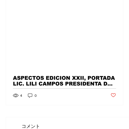
ASPECTOS EDICION XXII, PORTADA
LIC. LILI CAMPOS PRESIDENTA DE
SOLIDARIDAD.
Entrada no
4
0
コメント