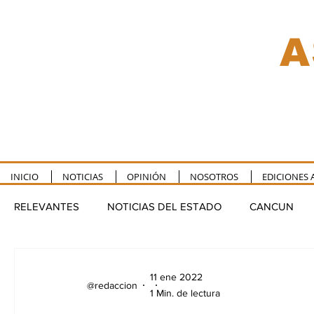
A
INICIO
NOTICIAS
OPINIÓN
NOSOTROS
EDICIONES 
RELEVANTES
NOTICIAS DEL ESTADO
CANCUN
COZUMEL
TULUM
PUERTO MORELOS
F
11 ene 2022
@redaccion
1 Min. de lectura