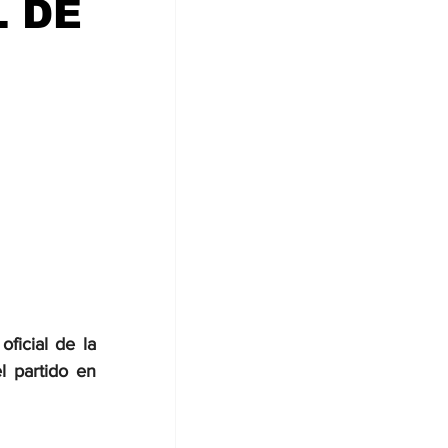
 DE
icial de la 
 partido en 