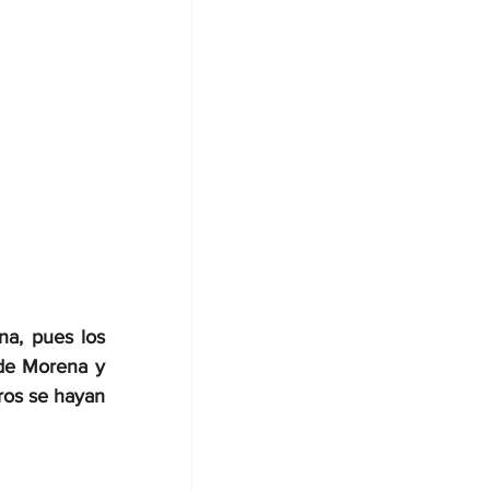
a, pues los 
de Morena y 
os se hayan 