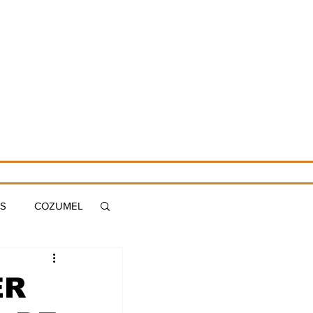
ES
COZUMEL
S
MERIDA
ER