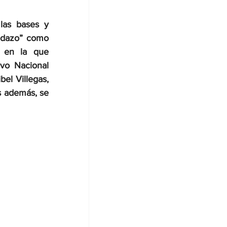
as bases y 
edazo” como 
 en la que 
vo Nacional 
el Villegas, 
s además, se 