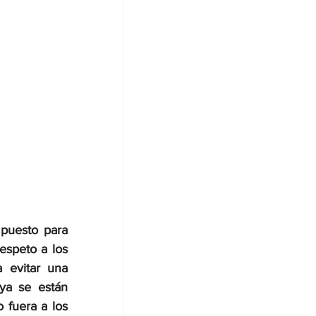
puesto para 
speto a los 
 evitar una 
a se están 
fuera a los 