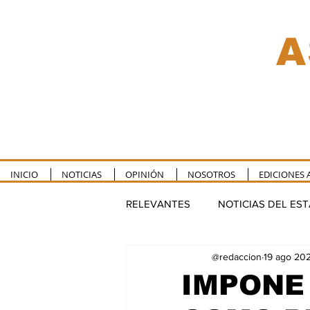
A
INICIO
NOTICIAS
OPINIÓN
NOSOTROS
EDICIONES 
RELEVANTES
NOTICIAS DEL ES
@redaccion
19 ago 20
TULUM
PUERTO MORELOS
IMPONE