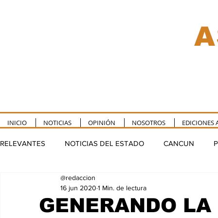
A
INICIO
NOTICIAS
OPINIÓN
NOSOTROS
EDICIONES 
RELEVANTES
NOTICIAS DEL ESTADO
CANCUN
P
@redaccion
TULUM
PUERTO MORELOS
FELIPE CARRILLO P
16 jun 2020
1 Min. de lectura
GENERANDO LA 