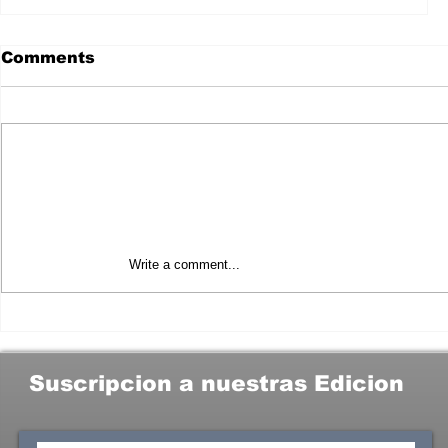
Comments
Write a comment...
MIENTE MARA LEZAMA A LOS
TAXISTAS DE CANCÚN Y A LOS
MORENISTAS DEL SINDICATO
“ANDRÉS QUINTANA ROO”
Suscripcion a nuestras Edicion