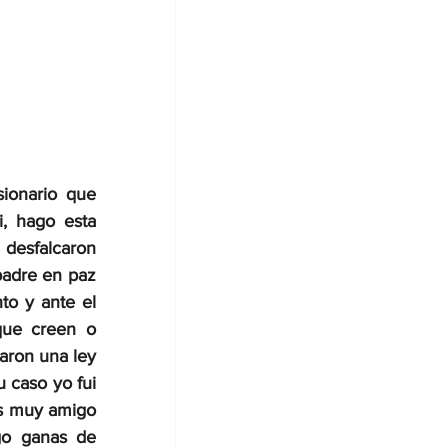
ionario que 
, hago esta 
 desfalcaron 
padre en paz 
o y ante el 
que creen o 
aron una ley 
 caso yo fui 
s muy amigo 
o ganas de 