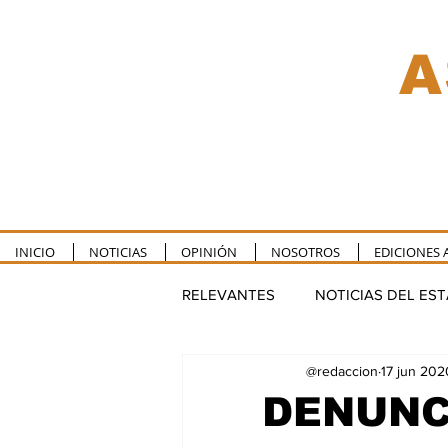
A
INICIO
NOTICIAS
OPINIÓN
NOSOTROS
EDICIONES 
RELEVANTES
NOTICIAS DEL ES
@redaccion
17 jun 202
TULUM
PUERTO MORELOS
DENUNC