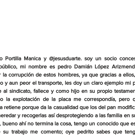
o Portilla Manica y @jesusduarte. soy un socio conces
o público, mi nombre es pedro Damián López Arizmendi
r la corrupción de estos hombres, ya que gracias a ellos,
do y aun peor el transporte, les doy un claro ejemplo mi 
al sindicato, fallece y como hijo en su propio testament
o la explotación de la placa me correspondía, pero 
a retiene porque da la casualidad que los del pan modific
redar y recogerlas así desprotegiendo a las familia en su
s, bueno ahí no termina la cosa, tengo un conocido que e
e su trabajo me comento; oye pedrito sabes que teng