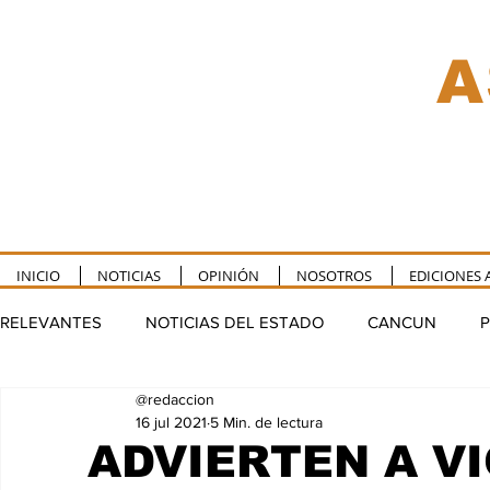
A
INICIO
NOTICIAS
OPINIÓN
NOSOTROS
EDICIONES 
RELEVANTES
NOTICIAS DEL ESTADO
CANCUN
P
@redaccion
TULUM
PUERTO MORELOS
FELIPE CARRILLO P
16 jul 2021
5 Min. de lectura
ADVIERTEN A V