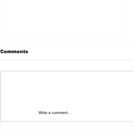
Comments
Write a comment...
EL ES IVAN ALFREDO DZUL CABAÑAS
NOVENO REGIDOR DE TULUM.